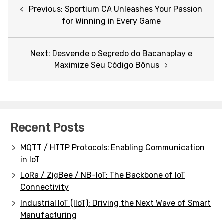
Post
Previous:
Sportium CA Unleashes Your Passion
navigation
for Winning in Every Game
Next:
Desvende o Segredo do Bacanaplay e
Maximize Seu Código Bônus
Recent Posts
MQTT / HTTP Protocols: Enabling Communication
in IoT
LoRa / ZigBee / NB-IoT: The Backbone of IoT
Connectivity
Industrial IoT (IIoT): Driving the Next Wave of Smart
Manufacturing