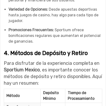
personal y financiera de sus usuarios.
Variedad de Opciones:
Desde apuestas deportivas
hasta juegos de casino, hay algo para cada tipo de
jugador.
Promociones Frecuentes:
Sportium ofrece
bonificaciones regulares que aumentan el potencial
de ganancias.
4. Métodos de Depósito y Retiro
Para disfrutar de la experiencia completa en
Sportium Mexico
, es importante conocer los
métodos de depósito y retiro disponibles. Aquí
hay un resumen:
Depósito
Tiempo de
Método
Mínimo
Procesamiento