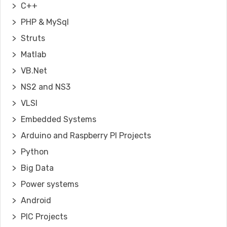
C++
PHP & MySql
Struts
Matlab
VB.Net
NS2 and NS3
VLSI
Embedded Systems
Arduino and Raspberry PI Projects
Python
Big Data
Power systems
Android
PIC Projects