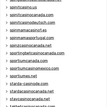
spinitcasino.us
spinitcasinocanada.com
spinitcasinodeutsch.com
spinmamacasino1.es
spinmamasportugal.com
spinzcasinocanada.net
sportingbetcasinocanada.com
sportiumcanada.com
sportiumcasinomexico.com
sportiumes.net
starda-casinode.com
stardacasinocanada.net
staycasinocanada.net
takbetcasinocanada.com