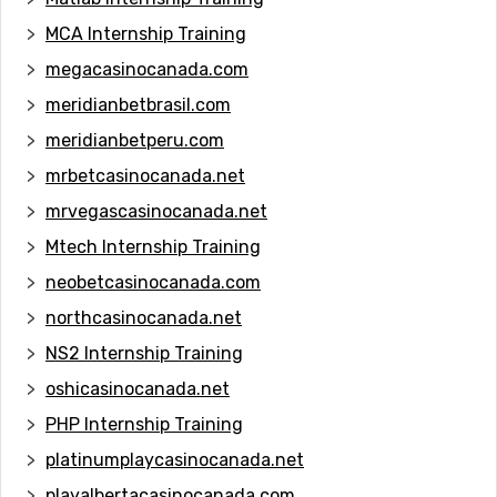
MCA Internship Training
megacasinocanada.com
meridianbetbrasil.com
meridianbetperu.com
mrbetcasinocanada.net
mrvegascasinocanada.net
Mtech Internship Training
neobetcasinocanada.com
northcasinocanada.net
NS2 Internship Training
oshicasinocanada.net
PHP Internship Training
platinumplaycasinocanada.net
playalbertacasinocanada.com