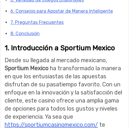
6. Consejos para Apostar de Manera Inteligente
7. Preguntas Frecuentes
8. Conclusión
1. Introducción a Sportium Mexico
Desde su llegada al mercado mexicano,
Sportium Mexico
ha transformado la manera
en que los entusiastas de las apuestas
disfrutan de su pasatiempo favorito. Con un
enfoque en la innovación y la satisfacción del
cliente, este casino ofrece una amplia gama
de opciones para todos los gustos y niveles
de experiencia. Ya sea que
https://sportiumcasinomexico.com/
te