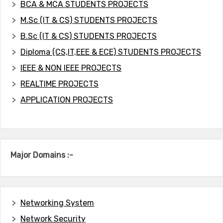
BCA & MCA STUDENTS PROJECTS
M.Sc (IT & CS) STUDENTS PROJECTS
B.Sc (IT & CS) STUDENTS PROJECTS
Diploma (CS,IT,EEE & ECE) STUDENTS PROJECTS
IEEE & NON IEEE PROJECTS
REALTIME PROJECTS
APPLICATION PROJECTS
Major Domains :-
Networking System
Network Security