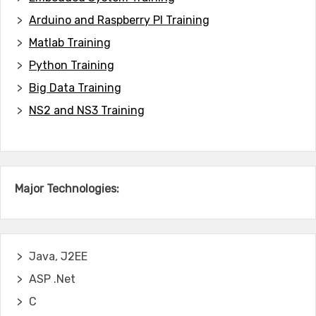
Arduino and Raspberry PI Training
Matlab Training
Python Training
Big Data Training
NS2 and NS3 Training
Major Technologies:
Java, J2EE
ASP .Net
C